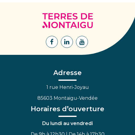
Terres
de
Montaigu
Lien
Lien
Lien
vers
vers
vers
le
le
la
compte
compte
chaîne
Facebook
Linkedin
Youtube
Adresse
1 rue Henri-Joyau
85603 Montaigu-Vendée
Horaires d’ouverture
Du lundi au vendredi
De 9h à 12h30 | De 14h à 17h30