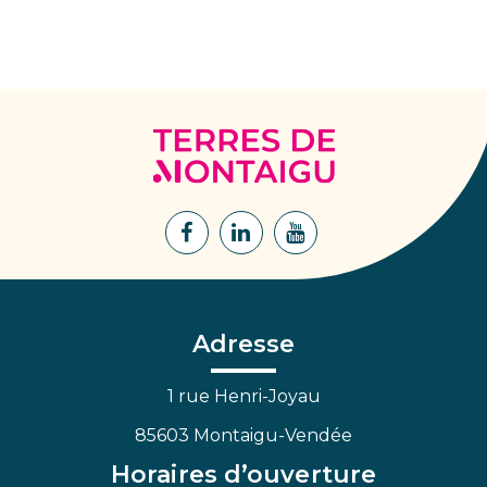
Terres
de
Montaigu
Lien
Lien
Lien
vers
vers
vers
le
le
la
compte
compte
chaîne
Facebook
Linkedin
Youtube
Adresse
1 rue Henri-Joyau
85603 Montaigu-Vendée
Horaires d’ouverture