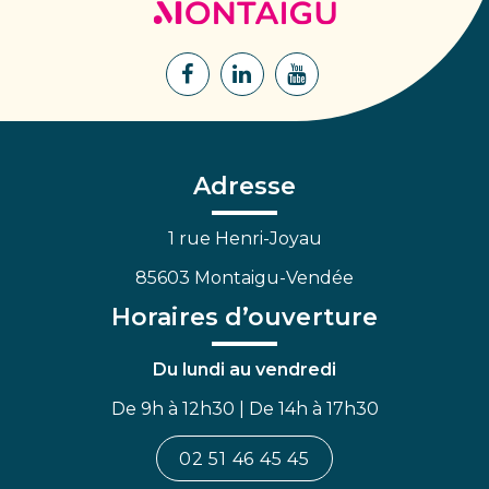
de
Montaigu
Lien
Lien
Lien
vers
vers
vers
le
le
la
compte
compte
chaîne
Facebook
Linkedin
Youtube
Adresse
1 rue Henri-Joyau
85603 Montaigu-Vendée
Horaires d’ouverture
Du lundi au vendredi
De 9h à 12h30 | De 14h à 17h30
02 51 46 45 45