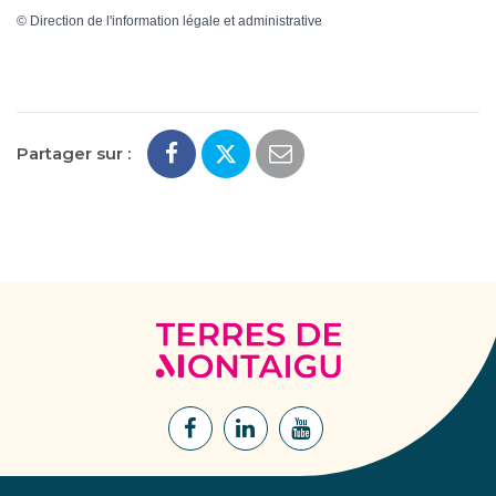
©
Direction de l'information légale et administrative
Partager sur :
Terres
de
Montaigu
Lien
Lien
Lien
vers
vers
vers
le
le
la