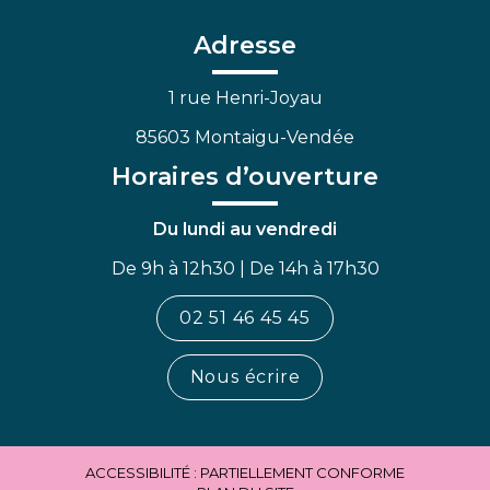
compte
compte
chaîne
Facebook
Linkedin
Youtube
Adresse
1 rue Henri-Joyau
85603 Montaigu-Vendée
Horaires d’ouverture
Du lundi au vendredi
De 9h à 12h30 | De 14h à 17h30
02 51 46 45 45
Nous écrire
ACCESSIBILITÉ : PARTIELLEMENT CONFORME