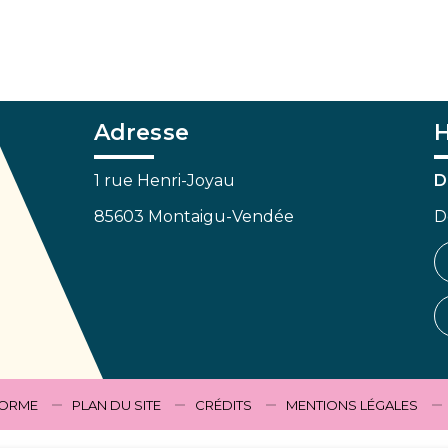
Adresse
H
1 rue Henri-Joyau
D
85603 Montaigu-Vendée
D
FORME
PLAN DU SITE
CRÉDITS
MENTIONS LÉGALES