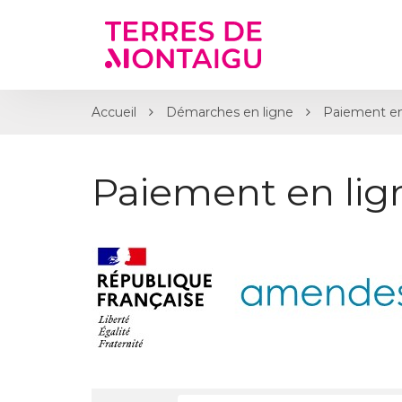
Gestion des traceurs
Accueil
Démarches en ligne
Paiement en
Paiement en li