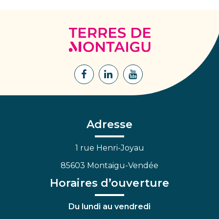
Terres
de
Montaigu
Lien
Lien
Lien
vers
vers
vers
le
le
la
compte
compte
chaîne
Facebook
Linkedin
Youtube
Adresse
1 rue Henri-Joyau
85603 Montaigu-Vendée
Horaires d’ouverture
Du lundi au vendredi