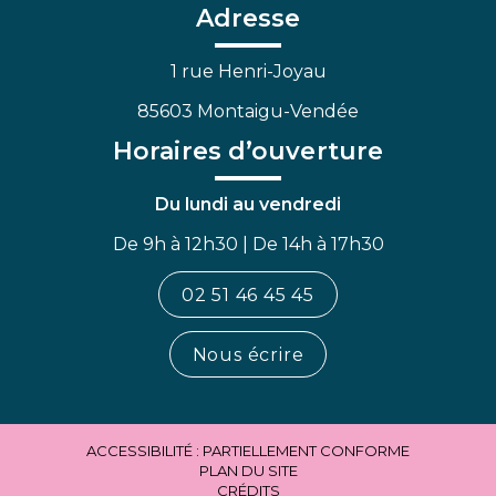
Facebook
Linkedin
Youtube
Adresse
1 rue Henri-Joyau
85603 Montaigu-Vendée
Horaires d’ouverture
Du lundi au vendredi
De 9h à 12h30 | De 14h à 17h30
02 51 46 45 45
Nous écrire
ACCESSIBILITÉ : PARTIELLEMENT CONFORME
PLAN DU SITE
CRÉDITS