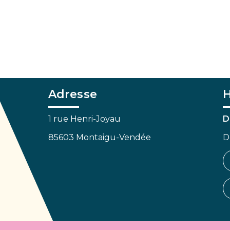
Adresse
H
1 rue Henri-Joyau
D
85603 Montaigu-Vendée
D