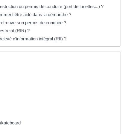
triction du permis de conduire (port de lunettes...) ?
omment être aidé dans la démarche ?
 retrouve son permis de conduire ?
streint (RIR) ?
evé d'information intégral (RII) ?
u skateboard