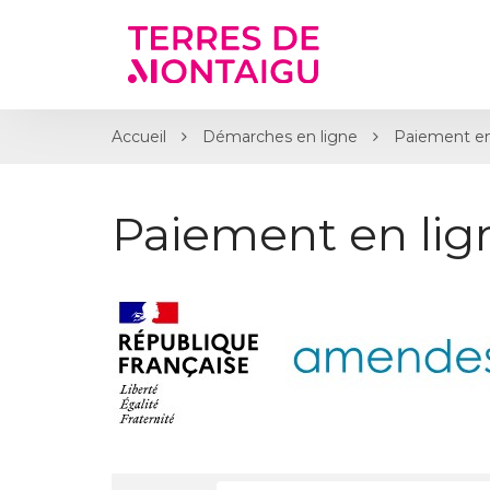
Gestion des traceurs
Accueil
Démarches en ligne
Paiement en
Paiement en li