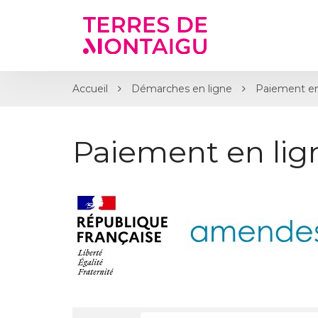
Gestion des traceurs
Accueil
Démarches en ligne
Paiement en
Paiement en li