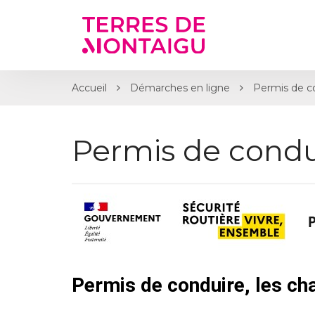
Gestion des traceurs
Accueil
Démarches en ligne
Permis de c
Permis de condu
Permis de conduire, les c