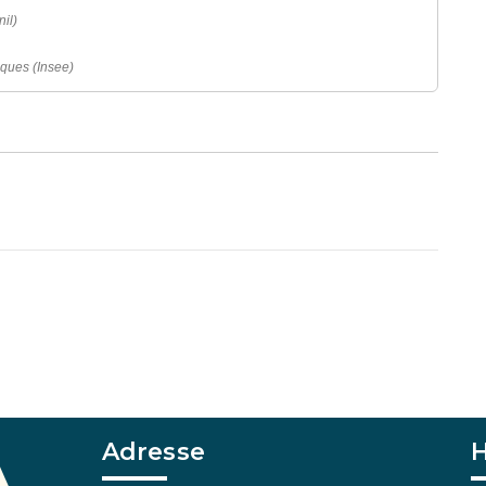
il)
iques (Insee)
Adresse
H