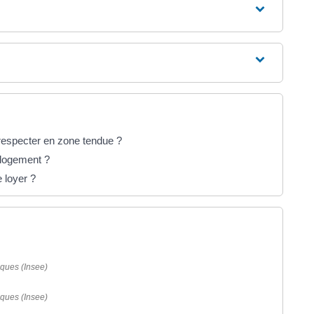
respecter en zone tendue ?
n logement ?
e loyer ?
iques (Insee)
iques (Insee)