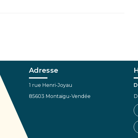
Adresse
H
1 rue Henri-Joyau
D
85603 Montaigu-Vendée
D