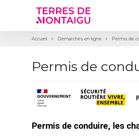
Gestion des traceurs
Accueil
Démarches en ligne
Permis de c
Permis de condu
Permis de conduire, les c