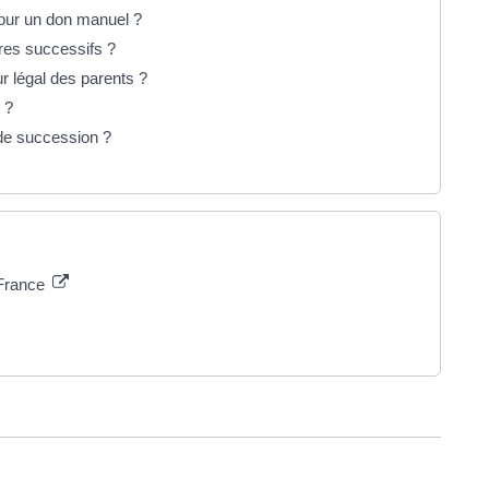
pour un don manuel ?
ires successifs ?
ur légal des parents ?
 ?
 de succession ?
 France