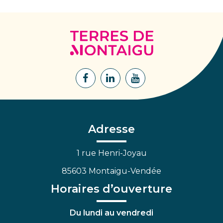
Terres
de
Montaigu
Lien
Lien
Lien
vers
vers
vers
le
le
la
compte
compte
chaîne
Facebook
Linkedin
Youtube
Adresse
1 rue Henri-Joyau
85603 Montaigu-Vendée
Horaires d’ouverture
Du lundi au vendredi