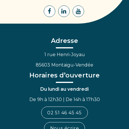
Lien
Lien
Lien
vers
vers
vers
le
le
la
compte
compte
chaîne
Facebook
Linkedin
Youtube
Adresse
1 rue Henri-Joyau
85603 Montaigu-Vendée
Horaires d’ouverture
Du lundi au vendredi
De 9h à 12h30 | De 14h à 17h30
02 51 46 45 45
Nous écrire