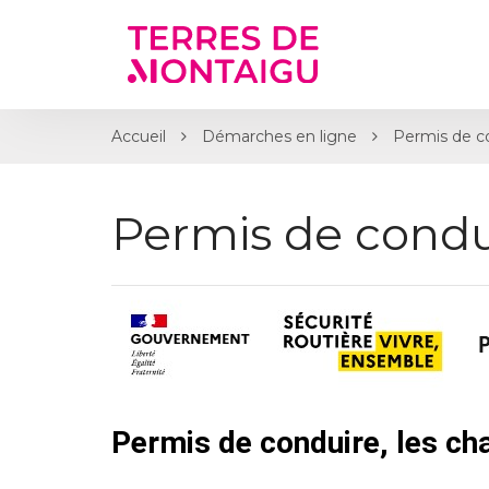
Gestion des traceurs
Accueil
Démarches en ligne
Permis de c
Permis de condu
Permis de conduire, les c