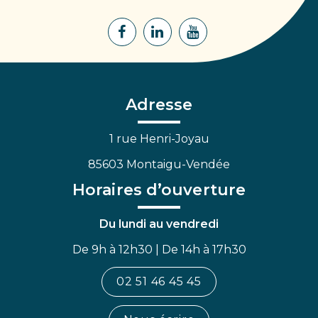
Montaigu
Lien
Lien
Lien
vers
vers
vers
le
le
la
compte
compte
chaîne
Facebook
Linkedin
Youtube
Adresse
1 rue Henri-Joyau
85603 Montaigu-Vendée
Horaires d’ouverture
Du lundi au vendredi
De 9h à 12h30 | De 14h à 17h30
02 51 46 45 45