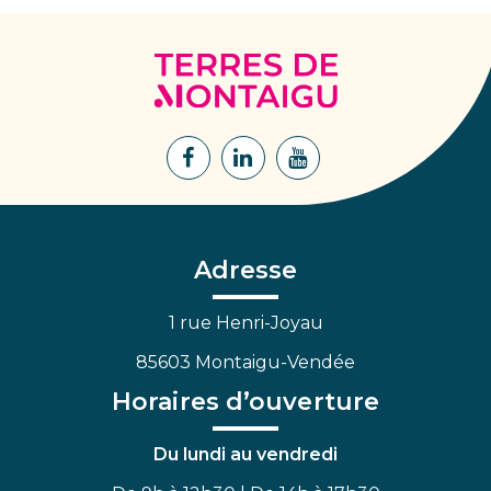
Terres
de
Montaigu
Lien
Lien
Lien
vers
vers
vers
le
le
la
compte
compte
chaîne
Facebook
Linkedin
Youtube
Adresse
1 rue Henri-Joyau
85603 Montaigu-Vendée
Horaires d’ouverture
Du lundi au vendredi