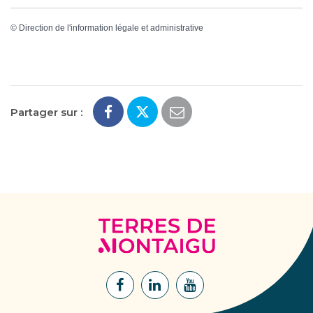
©
Direction de l'information légale et administrative
Partager sur :
Terres
de
Montaigu
Lien
Lien
Lien
vers
vers
vers