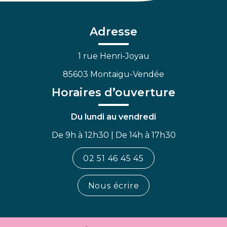
le
le
la
compte
compte
chaîne
Facebook
Linkedin
Youtube
Adresse
1 rue Henri-Joyau
85603 Montaigu-Vendée
Horaires d’ouverture
Du lundi au vendredi
De 9h à 12h30 | De 14h à 17h30
02 51 46 45 45
Nous écrire