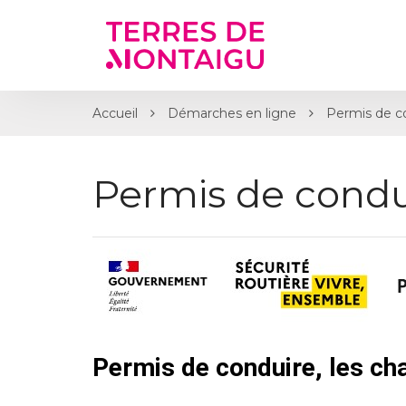
Gestion des traceurs
Accueil
Démarches en ligne
Permis de c
Permis de condu
Permis de conduire, les c