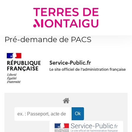
Gestion des traceurs
Pré-demande de PACS