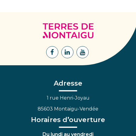
Terres
de
Montaigu
Lien
Lien
Lien
vers
vers
vers
le
le
la
compte
compte
chaîne
Facebook
Linkedin
Youtube
Adresse
1 rue Henri-Joyau
85603 Montaigu-Vendée
Horaires d’ouverture
Du lundi au vendredi