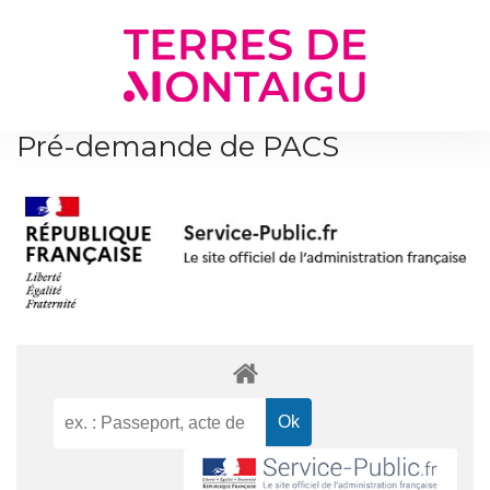
Gestion des traceurs
Pré-demande de PACS