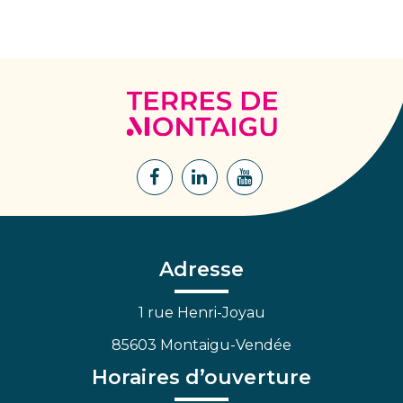
Terres
de
Montaigu
Lien
Lien
Lien
vers
vers
vers
le
le
la
compte
compte
chaîne
Facebook
Linkedin
Youtube
Adresse
1 rue Henri-Joyau
85603 Montaigu-Vendée
Horaires d’ouverture