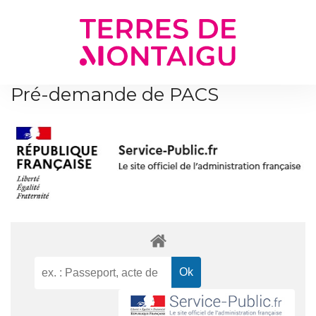
Gestion des traceurs
Pré-demande de PACS