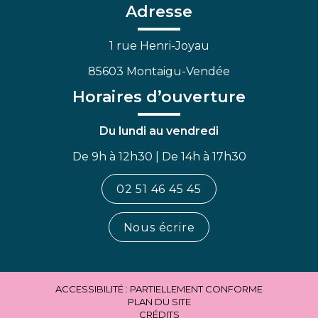
Facebook
Linkedin
Youtube
Adresse
1 rue Henri-Joyau
85603 Montaigu-Vendée
Horaires d’ouverture
Du lundi au vendredi
De 9h à 12h30 | De 14h à 17h30
02 51 46 45 45
Nous écrire
ACCESSIBILITÉ : PARTIELLEMENT CONFORME
PLAN DU SITE
CRÉDITS