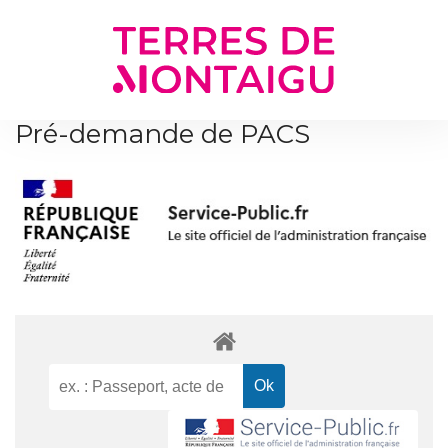
Gestion des traceurs
Pré-demande de PACS