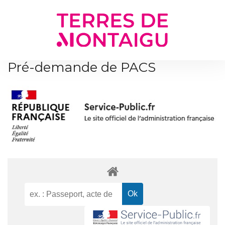
Gestion des traceurs
Pré-demande de PACS