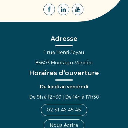
Lien
Lien
Lien
vers
vers
vers
le
le
la
compte
compte
chaîne
Facebook
Linkedin
Youtube
Adresse
1 rue Henri-Joyau
85603 Montaigu-Vendée
Horaires d’ouverture
Du lundi au vendredi
De 9h à 12h30 | De 14h à 17h30
02 51 46 45 45
Nous écrire