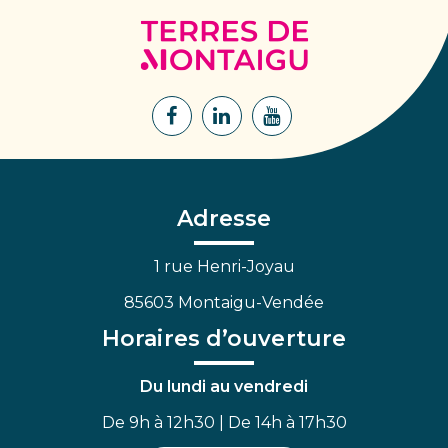
Terres
de
Montaigu
Lien
Lien
Lien
vers
vers
vers
le
le
la
compte
compte
chaîne
Facebook
Linkedin
Youtube
Adresse
1 rue Henri-Joyau
85603 Montaigu-Vendée
Horaires d’ouverture
Du lundi au vendredi
De 9h à 12h30 | De 14h à 17h30