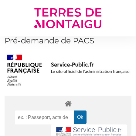
Gestion des traceurs
Pré-demande de PACS