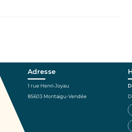
Adresse
H
1 rue Henri-Joyau
D
85603 Montaigu-Vendée
D