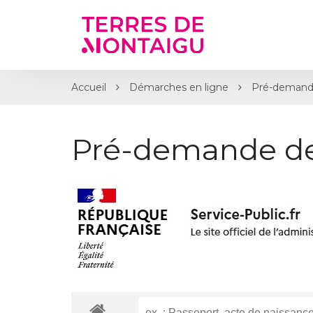
Gestion des traceurs
Accueil
Démarches en ligne
Pré-demand
Pré-demande d