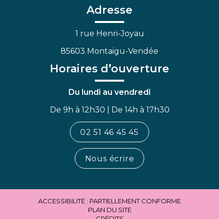
Facebook
Linkedin
Youtube
Adresse
1 rue Henri-Joyau
85603 Montaigu-Vendée
Horaires d’ouverture
Du lundi au vendredi
De 9h à 12h30 | De 14h à 17h30
02 51 46 45 45
Nous écrire
ACCESSIBILITÉ : PARTIELLEMENT CONFORME
PLAN DU SITE
CRÉDITS