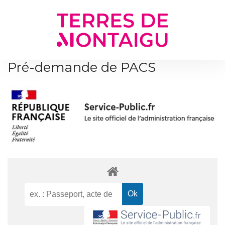
Gestion des traceurs
Pré-demande de PACS