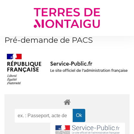
Gestion des traceurs
Pré-demande de PACS