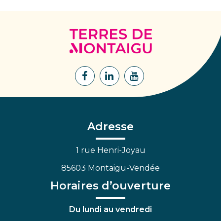
Terres
de
Montaigu
Lien
Lien
Lien
vers
vers
vers
le
le
la
compte
compte
chaîne
Facebook
Linkedin
Youtube
Adresse
1 rue Henri-Joyau
85603 Montaigu-Vendée
Horaires d’ouverture
Du lundi au vendredi