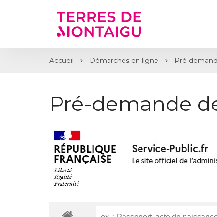
Gestion des traceurs
Accueil
Démarches en ligne
Pré-demand
Pré-demande d