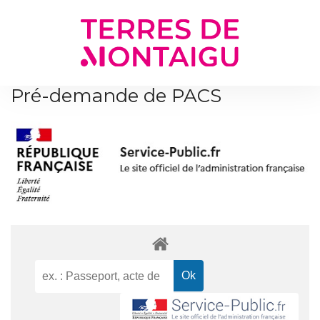
Gestion des traceurs
Pré-demande de PACS