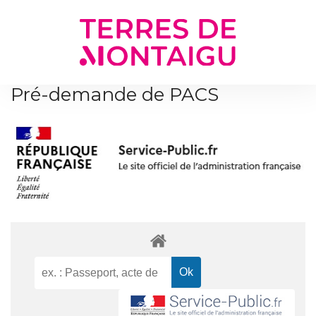
Gestion des traceurs
Pré-demande de PACS