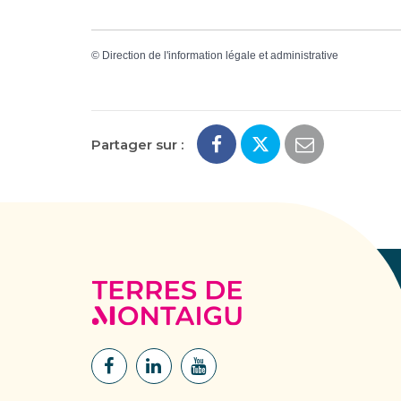
©
Direction de l'information légale et administrative
Partager sur :
Terres
de
Montaigu
Lien
Lien
Lien
vers
vers
vers