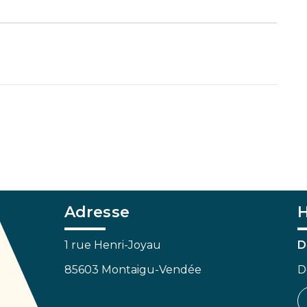
Adresse
H
1 rue Henri-Joyau
D
85603 Montaigu-Vendée
D