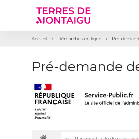
Gestion des traceurs
Accueil
Démarches en ligne
Pré-demand
Pré-demande d