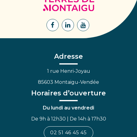
de
Montaigu
Lien
Lien
Lien
vers
vers
vers
le
le
la
compte
compte
chaîne
Facebook
Linkedin
Youtube
Adresse
1 rue Henri-Joyau
85603 Montaigu-Vendée
Horaires d’ouverture
Du lundi au vendredi
De 9h à 12h30 | De 14h à 17h30
02 51 46 45 45