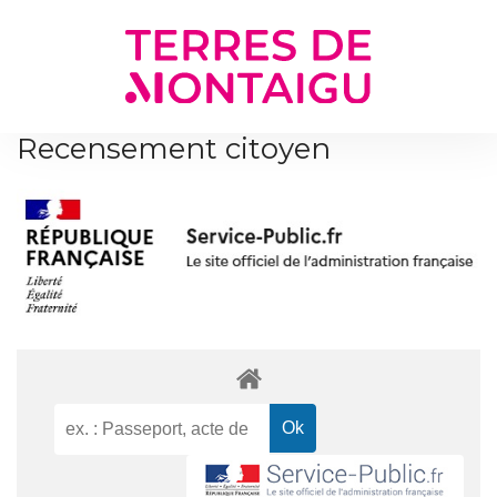
Gestion des traceurs
Recensement citoyen