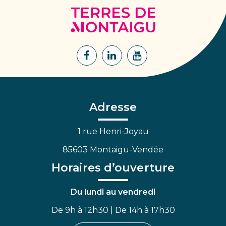
Terres
de
Montaigu
Lien
Lien
Lien
vers
vers
vers
le
le
la
compte
compte
chaîne
Facebook
Linkedin
Youtube
Adresse
1 rue Henri-Joyau
85603 Montaigu-Vendée
Horaires d’ouverture
Du lundi au vendredi
De 9h à 12h30 | De 14h à 17h30