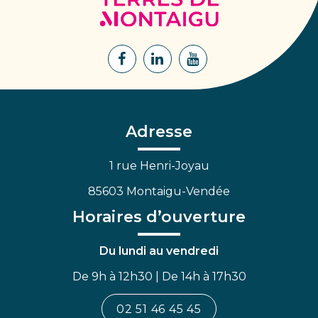
de
Montaigu
Lien
Lien
Lien
vers
vers
vers
le
le
la
compte
compte
chaîne
Facebook
Linkedin
Youtube
Adresse
1 rue Henri-Joyau
85603 Montaigu-Vendée
Horaires d’ouverture
Du lundi au vendredi
De 9h à 12h30 | De 14h à 17h30
02 51 46 45 45