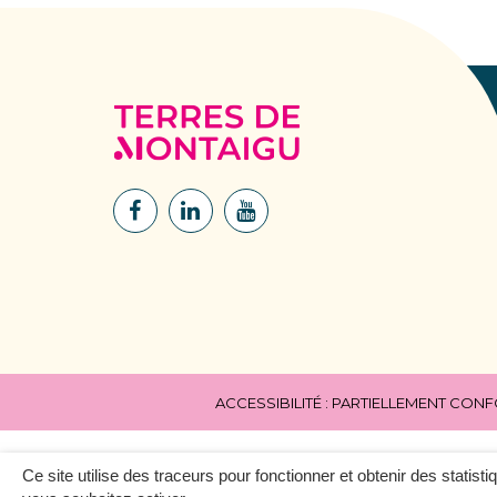
Terres
de
Montaigu
Lien
Lien
Lien
vers
vers
vers
le
le
la
compte
compte
chaîne
Facebook
Linkedin
Youtube
ACCESSIBILITÉ : PARTIELLEMENT CON
Ce site utilise des traceurs pour fonctionner et obtenir des statisti