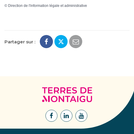
©
Direction de l'information légale et administrative
Partager sur :
Terres
de
Montaigu
Lien
Lien
Lien
vers
vers
vers
le
le
la