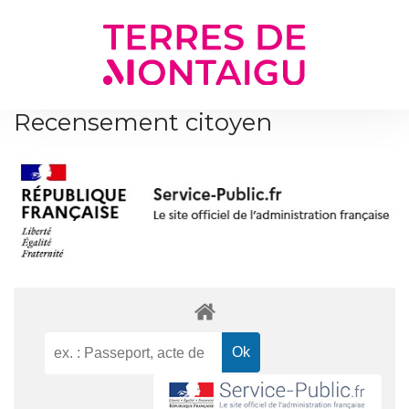
Gestion des traceurs
Recensement citoyen