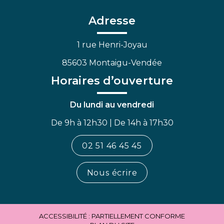
compte
compte
chaîne
Facebook
Linkedin
Youtube
Adresse
1 rue Henri-Joyau
85603 Montaigu-Vendée
Horaires d’ouverture
Du lundi au vendredi
De 9h à 12h30 | De 14h à 17h30
02 51 46 45 45
Nous écrire
ACCESSIBILITÉ : PARTIELLEMENT CONFORME