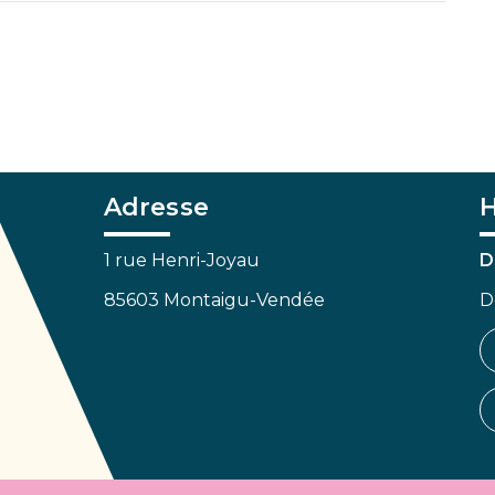
Adresse
H
1 rue Henri-Joyau
D
85603 Montaigu-Vendée
D