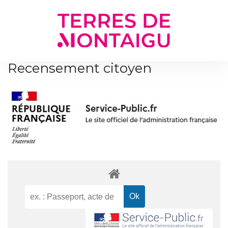
Gestion des traceurs
Recensement citoyen