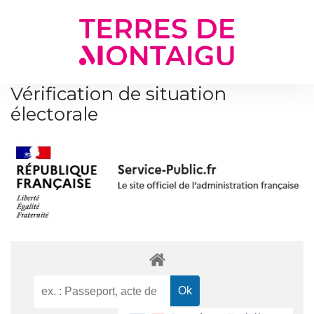
Gestion des traceurs
Vérification de situation
électorale