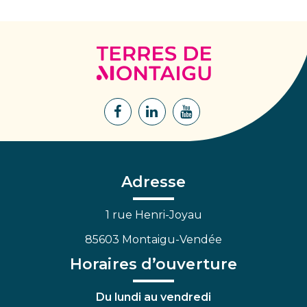
Terres
de
Montaigu
Lien
Lien
Lien
vers
vers
vers
le
le
la
compte
compte
chaîne
Facebook
Linkedin
Youtube
Adresse
1 rue Henri-Joyau
85603 Montaigu-Vendée
Horaires d’ouverture
Du lundi au vendredi