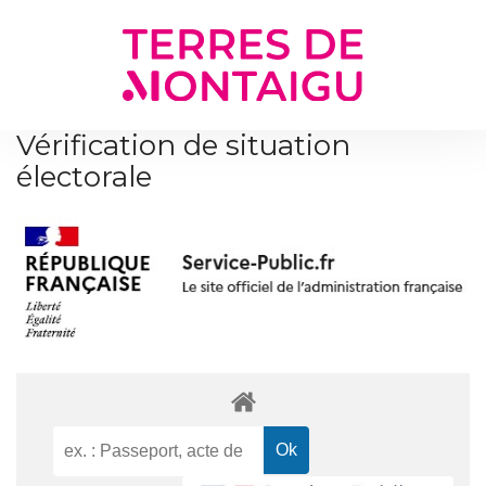
Gestion des traceurs
Vérification de situation
électorale