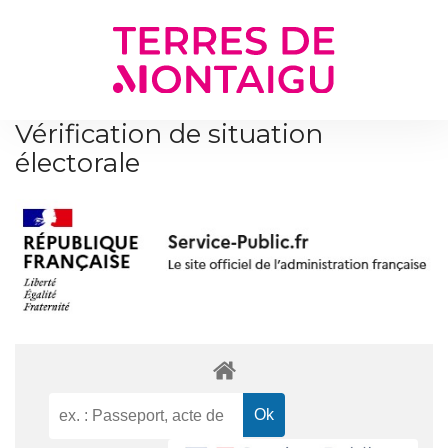
Gestion des traceurs
Vérification de situation
électorale