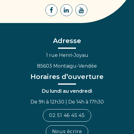
Lien
Lien
Lien
vers
vers
vers
le
le
la
compte
compte
chaîne
Facebook
Linkedin
Youtube
Adresse
1 rue Henri-Joyau
85603 Montaigu-Vendée
Horaires d’ouverture
Du lundi au vendredi
De 9h à 12h30 | De 14h à 17h30
02 51 46 45 45
Nous écrire