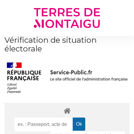
Gestion des traceurs
Vérification de situation
électorale