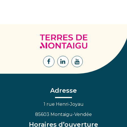
Terres
de
Montaigu
Lien
Lien
Lien
vers
vers
vers
le
le
la
compte
compte
chaîne
Facebook
Linkedin
Youtube
Adresse
1 rue Henri-Joyau
85603 Montaigu-Vendée
Horaires d’ouverture