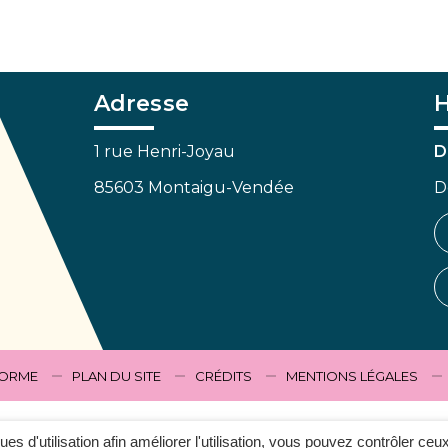
Adresse
H
1 rue Henri-Joyau
D
85603 Montaigu-Vendée
D
FORME
PLAN DU SITE
CRÉDITS
MENTIONS LÉGALES
ques d'utilisation afin améliorer l'utilisation, vous pouvez contrôler ceu