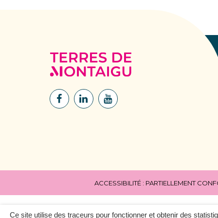
Terres
de
Montaigu
Lien
Lien
Lien
vers
vers
vers
le
le
la
compte
compte
chaîne
Facebook
Linkedin
Youtube
ACCESSIBILITÉ : PARTIELLEMENT CON
Ce site utilise des traceurs pour fonctionner et obtenir des statisti