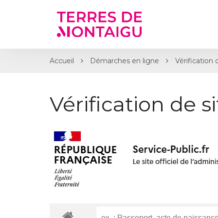
Gestion des traceurs
Accueil
Démarches en ligne
Vérification 
Vérification de s