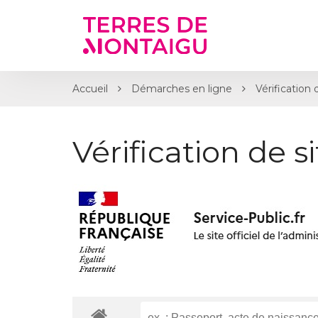
Gestion des traceurs
Accueil
Démarches en ligne
Vérification 
Vérification de s