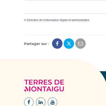
©
Direction de l'information légale et administrative
Partager sur :
Terres
de
Montaigu
Lien
Lien
Lien