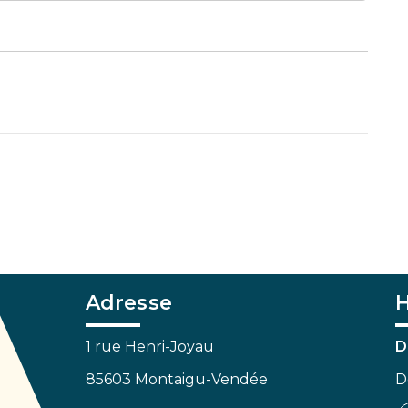
Adresse
H
1 rue Henri-Joyau
D
85603 Montaigu-Vendée
D