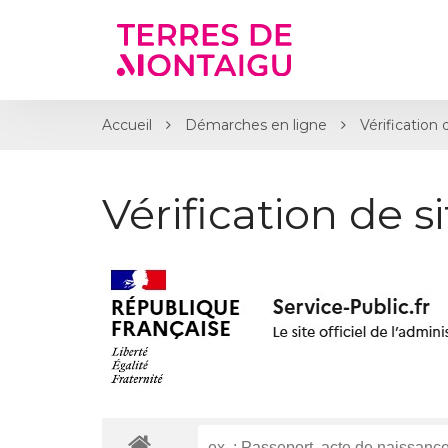
Gestion des traceurs
Accueil
Démarches en ligne
Vérification 
Vérification de s