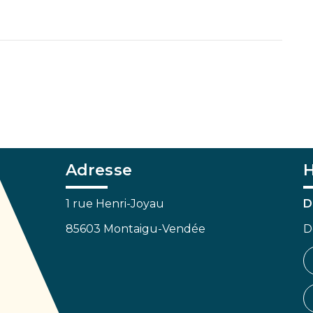
Adresse
H
1 rue Henri-Joyau
D
85603 Montaigu-Vendée
D