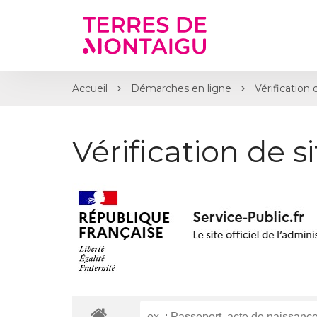
Gestion des traceurs
Accueil
Démarches en ligne
Vérification 
Vérification de s