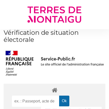
Gestion des traceurs
Vérification de situation
électorale