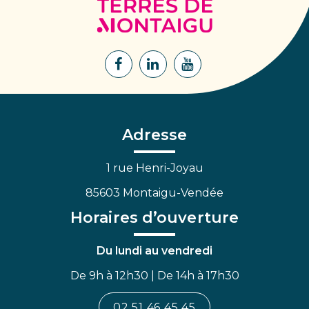
Terres
de
Montaigu
Lien
Lien
Lien
vers
vers
vers
le
le
la
compte
compte
chaîne
Facebook
Linkedin
Youtube
Adresse
1 rue Henri-Joyau
85603 Montaigu-Vendée
Horaires d’ouverture
Du lundi au vendredi
De 9h à 12h30 | De 14h à 17h30
02 51 46 45 45