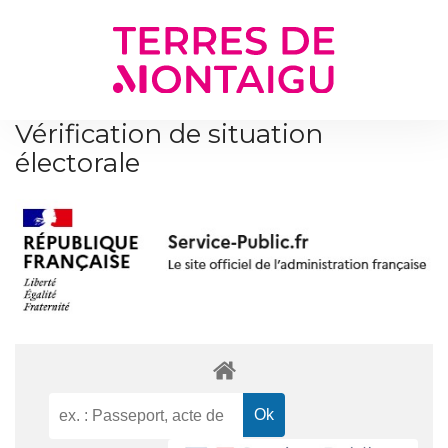
Gestion des traceurs
Vérification de situation
électorale