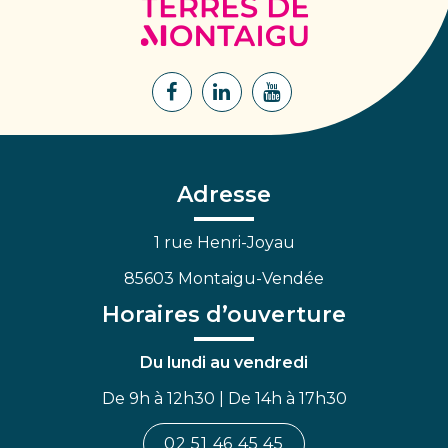
Terres
de
Montaigu
Lien
Lien
Lien
vers
vers
vers
le
le
la
compte
compte
chaîne
Facebook
Linkedin
Youtube
Adresse
1 rue Henri-Joyau
85603 Montaigu-Vendée
Horaires d’ouverture
Du lundi au vendredi
De 9h à 12h30 | De 14h à 17h30
02 51 46 45 45