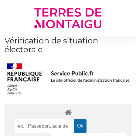
Gestion des traceurs
Vérification de situation
électorale