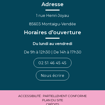
Facebook
Linkedin
Youtube
Adresse
1 rue Henri-Joyau
85603 Montaigu-Vendée
Horaires d’ouverture
Du lundi au vendredi
De 9h à 12h30 | De 14h à 17h30
02 51 46 45 45
Nous écrire
ACCESSIBILITÉ : PARTIELLEMENT CONFORME
PLAN DU SITE
CRÉDITS