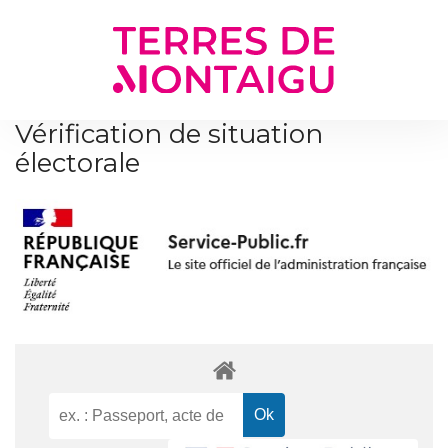
Gestion des traceurs
Vérification de situation
électorale